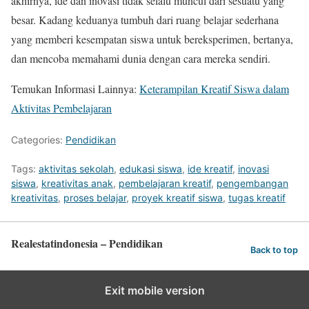
akhirnya, ide dan inovasi tidak selalu muncul dari sesuatu yang
besar. Kadang keduanya tumbuh dari ruang belajar sederhana
yang memberi kesempatan siswa untuk bereksperimen, bertanya,
dan mencoba memahami dunia dengan cara mereka sendiri.
Temukan Informasi Lainnya:
Keterampilan Kreatif Siswa dalam
Aktivitas Pembelajaran
Categories:
Pendidikan
Tags:
aktivitas sekolah
,
edukasi siswa
,
ide kreatif
,
inovasi
siswa
,
kreativitas anak
,
pembelajaran kreatif
,
pengembangan
kreativitas
,
proses belajar
,
proyek kreatif siswa
,
tugas kreatif
Realestatindonesia – Pendidikan
Back to top
Exit mobile version